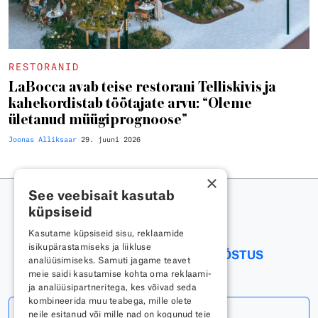
RESTORANID
LaBocca avab teise restorani Telliskivis ja
kahekordistab töötajate arvu: “Oleme
ületanud müügiprognoose”
Joonas Alliksaar
29. juuni 2026
×
See veebisait kasutab
küpsiseid
Kasutame küpsiseid sisu, reklaamide
isikupärastamiseks ja liikluse
RESTORANID
TOIDUAINETÖÖSTUS
analüüsimiseks. Samuti jagame teavet
meie saidi kasutamise kohta oma reklaami-
ja analüüsipartneritega, kes võivad seda
kombineerida muu teabega, mille olete
Telli uudiskiri
neile esitanud või mille nad on kogunud teie