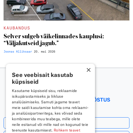
KAUBANDUS
Selver sulgeb väikelinnades kauplusi:
“Väljakutseid jagub.”
Joonas Alliksaar
20. mai 2026
×
See veebisait kasutab
küpsiseid
Kasutame küpsiseid sisu, reklaamide
isikupärastamiseks ja liikluse
RESTORANID
TOIDUAINETÖÖSTUS
analüüsimiseks. Samuti jagame teavet
meie saidi kasutamise kohta oma reklaami-
ja analüüsipartneritega, kes võivad seda
kombineerida muu teabega, mille olete
Telli uudiskiri
neile esitanud või mille nad on kogunud teie
teenuste kasutamisest.
Rohkem teavet