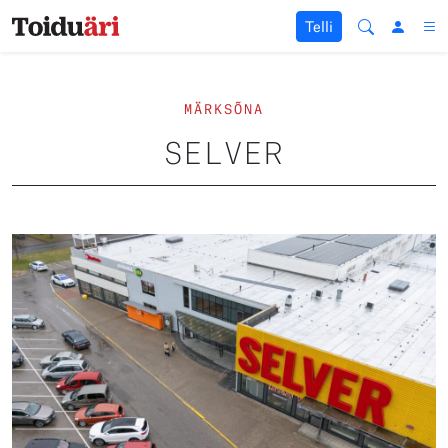
Liigu sisu juurde
Telli
MÄRKSÕNA
SELVER