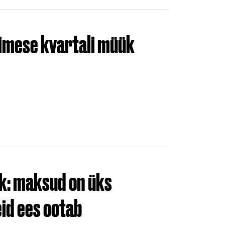
simese kvartali müük
kk: maksud on üks
id ees ootab