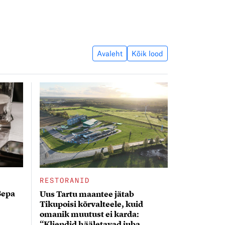
Avaleht
Kõik lood
RESTORANID
Sepa
Uus Tartu maantee jätab
Tikupoisi kõrvalteele, kuid
omanik muutust ei karda:
“Kliendid hääletavad juba