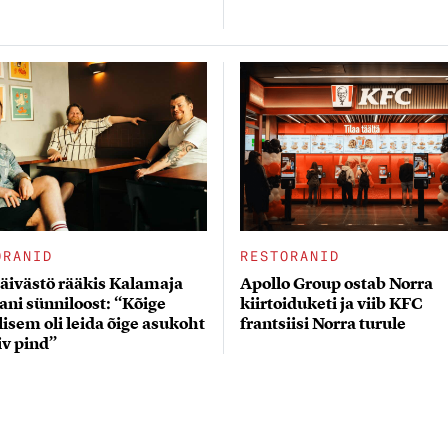
ORANID
RESTORANID
äivästö rääkis Kalamaja
Apollo Group ostab Norra
ani sünniloost: “Kõige
kiirtoiduketi ja viib KFC
isem oli leida õige asukoht
frantsiisi Norra turule
iv pind”