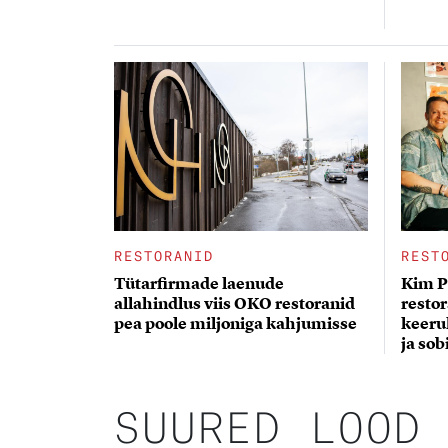
RESTORANID
REST
Tütarfirmade laenude
Kim P
allahindlus viis OKO restoranid
restor
pea poole miljoniga kahjumisse
keerul
ja sob
SUURED LOOD