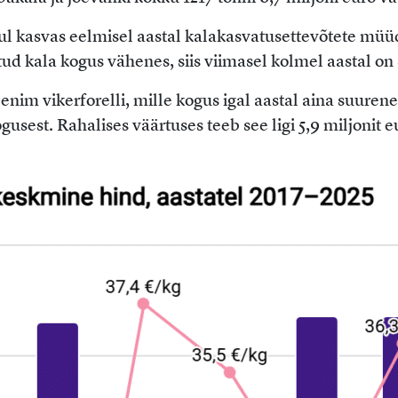
nul kasvas eelmisel aastal kalakasvatusettevõtete mü
ud kala kogus vähenes, siis viimasel kolmel aastal on 
 enim vikerforelli, mille kogus igal aastal aina suure
st. Rahalises väärtuses teeb see ligi 5,9 miljonit eu