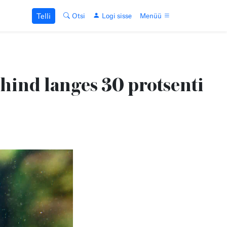
Telli
Otsi
Logi sisse
Menüü
ohind langes 30 protsenti