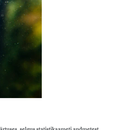
ärtuses, selgus statistikaameti andmetest.