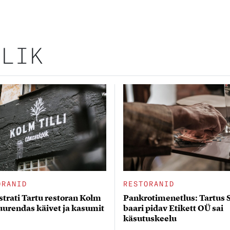
ALIK
ORANID
RESTORANID
strati Tartu restoran Kolm
Pankrotimenetlus: Tartus 
suurendas käivet ja kasumit
baari pidav Etikett OÜ sai
käsutuskeelu