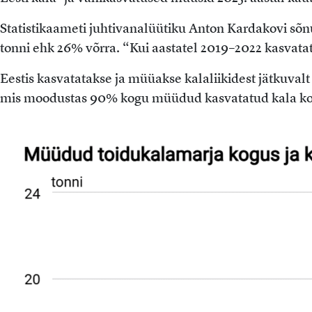
Statistikaameti juhtivanalüütiku Anton Kardakovi sõ
tonni ehk 26% võrra. “Kui aastatel 2019–2022 kasvatat
Eestis kasvatatakse ja müüakse kalaliikidest jätkuvalt
mis moodustas 90% kogu müüdud kasvatatud kala koguse