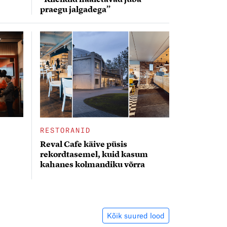
praegu jalgadega”
RESTORANID
Reval Cafe käive püsis
rekordtasemel, kuid kasum
kahanes kolmandiku võrra
Kõik suured lood