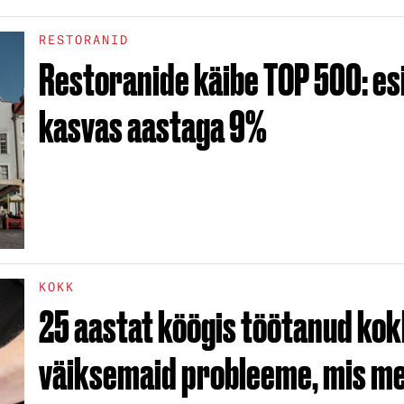
RESTORANID
Restoranide käibe TOP 500: e
kasvas aastaga 9%
KOKK
25 aastat köögis töötanud ko
väiksemaid probleeme, mis me