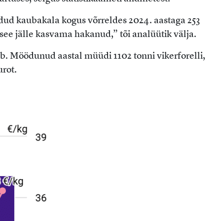
üdud kaubakala kogus võrreldes 2024. aastaga 253
see jälle kasvama hakanud,” tõi analüütik välja.
neb. Möödunud aastal müüdi 1102 tonni vikerforelli,
rot.