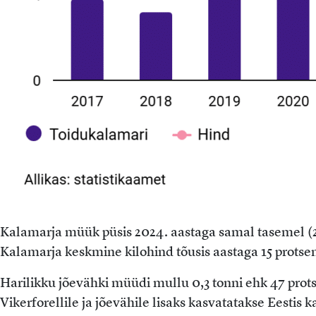
Kalamarja müük püsis 2024. aastaga samal tasemel (21
Kalamarja keskmine kilohind tõusis aastaga 15 protsen
Harilikku jõevähki müüdi mullu 0,3 tonni ehk 47 prot
Vikerforellile ja jõevähile lisaks kasvatatakse Eestis 