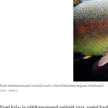
Eesti kalakasvatused müüsid mullu rekordilähedase koguse vikerforelli.
FOTO: PEXELS
Eesti kala- ja vähikasvatused müüsid 2025. aastal kaub