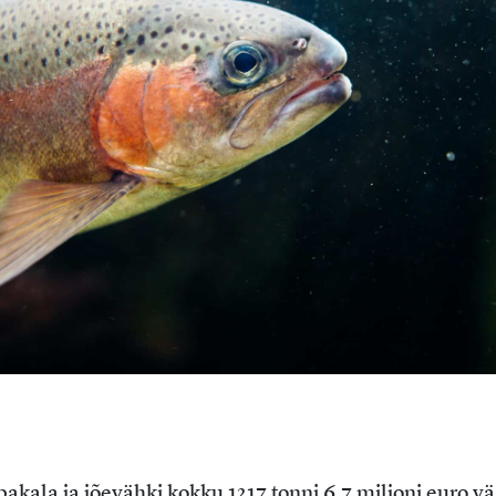
akala ja jõevähki kokku 1217 tonni 6,7 miljoni euro vä