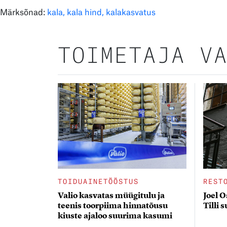
Märksõnad:
kala
kala hind
kalakasvatus
TOIMETAJA V
TOIDUAINETÖÖSTUS
REST
Valio kasvatas müügitulu ja
Joel O
teenis toorpiima hinnatõusu
Tilli 
kiuste ajaloo suurima kasumi